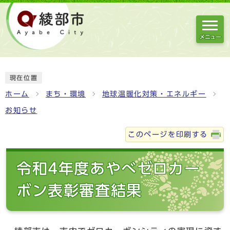
メニュー
現在位置
ホーム
まち・環境
地球温暖化対策・エネルギー
お知らせ
このページを印刷する
令和4年度あやべゼロカー
ボン表彰審査結果