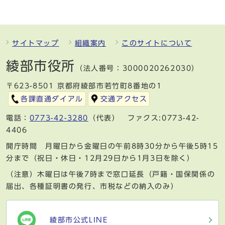
サイトマップ
組織案内
このサイトについて
綾部市役所
（法人番号：3000020262030）
〒623-8501 京都府綾部市若竹町8番地の1
各課直通ダイアル
交通アクセス
電話：
0773-42-3280
（代表） ファクス:0773-42-
4406
開庁時間 月曜日から金曜日の午前8時30分から午後5時15
分まで（祝日・休日・12月29日から1月3日を除く）
（注意）木曜日は午後7時まで窓口延長（戸籍・国保関係の
届出、各種証明書の発行、市税などの納入のみ）
綾部市公式LINE