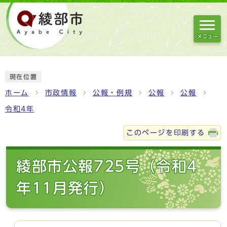
メニュー
現在位置
ホーム
市政情報
公報・例規
公報
公報
令和4年
このページを印刷する
綾部市公報725号（令和4
年11月発行）