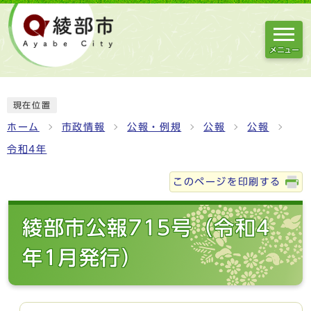
メニュー
現在位置
ホーム
市政情報
公報・例規
公報
公報
令和4年
このページを印刷する
綾部市公報715号（令和4
年1月発行）