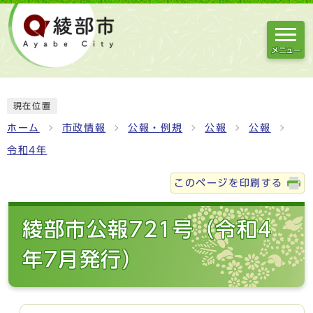
メニュー
現在位置
ホーム
市政情報
公報・例規
公報
公報
令和4年
このページを印刷する
綾部市公報721号（令和4
年7月発行）