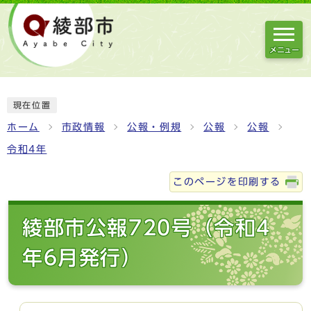
メニュー
現在位置
ホーム
市政情報
公報・例規
公報
公報
令和4年
このページを印刷する
綾部市公報720号（令和4
年6月発行）