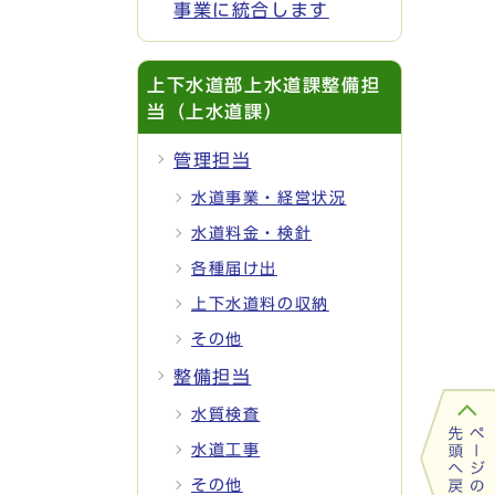
事業に統合します
上下水道部上水道課整備担
当（上水道課）
管理担当
水道事業・経営状況
水道料金・検針
各種届け出
上下水道料の収納
その他
整備担当
水質検査
水道工事
その他