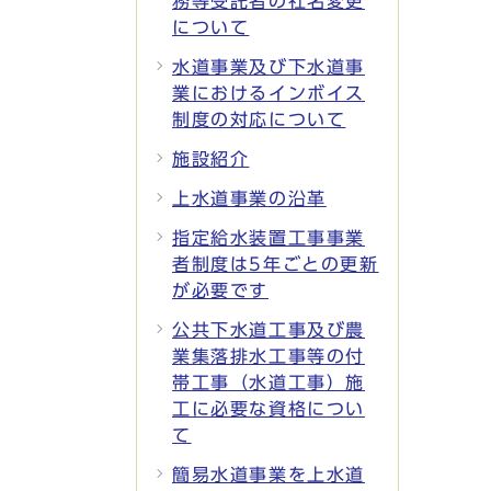
務等受託者の社名変更
について
水道事業及び下水道事
業におけるインボイス
制度の対応について
施設紹介
上水道事業の沿革
指定給水装置工事事業
者制度は5年ごとの更新
が必要です
公共下水道工事及び農
業集落排水工事等の付
帯工事（水道工事）施
工に必要な資格につい
て
簡易水道事業を上水道