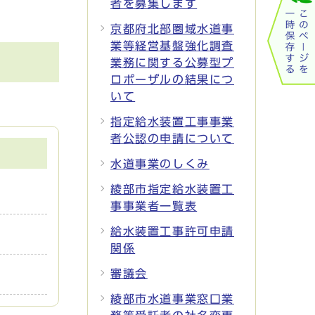
者を募集します
京都府北部圏域水道事
業等経営基盤強化調査
業務に関する公募型プ
ロポーザルの結果につ
いて
指定給水装置工事事業
者公認の申請について
水道事業のしくみ
綾部市指定給水装置工
事事業者一覧表
給水装置工事許可申請
関係
審議会
綾部市水道事業窓口業