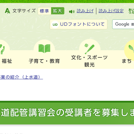
文字サイズ
拡大
読み上げ
読み上げ設定
標準
UDフォントについて
文化・スポーツ
・福祉
子育て・教育
まち
観光
事業の紹介（上水道）
水道配管講習会の受講者を募集し