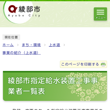
メニュー
現在位置
ホーム
まち・環境
上水道
事業の紹介（上水道）
このページを印刷する
綾部市指定給水装置工事事
業者一覧表