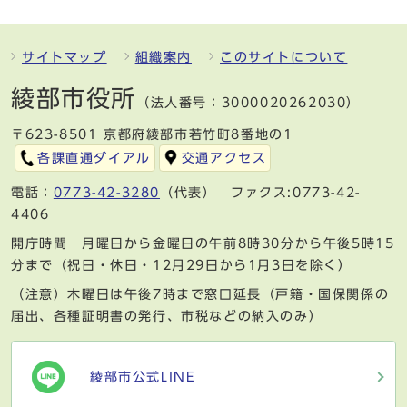
サイトマップ
組織案内
このサイトについて
綾部市役所
（法人番号：3000020262030）
〒623-8501 京都府綾部市若竹町8番地の1
各課直通ダイアル
交通アクセス
電話：
0773-42-3280
（代表） ファクス:0773-42-
4406
開庁時間 月曜日から金曜日の午前8時30分から午後5時15
分まで（祝日・休日・12月29日から1月3日を除く）
（注意）木曜日は午後7時まで窓口延長（戸籍・国保関係の
届出、各種証明書の発行、市税などの納入のみ）
綾部市公式LINE