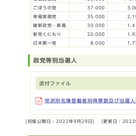
ごぼうの党
37.000
3,0
幸福実現党
35.000
2,1
維新政党・新風
30.000
1,4
新党くにもり
20.000
1,9
日本第一党
8.000
1,7
政党等別当選人
添付ファイル
党派別名簿登載者別得票数及び当選人数 (
[初版公開日：
2022年9月29日
]
[更新日：
202