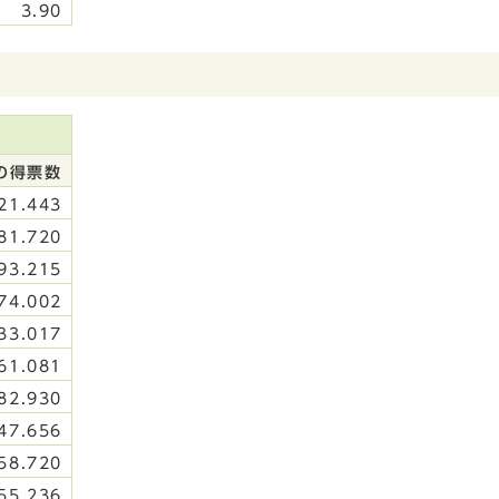
3.90
の得票数
21.443
81.720
93.215
74.002
33.017
61.081
82.930
47.656
58.720
55.236