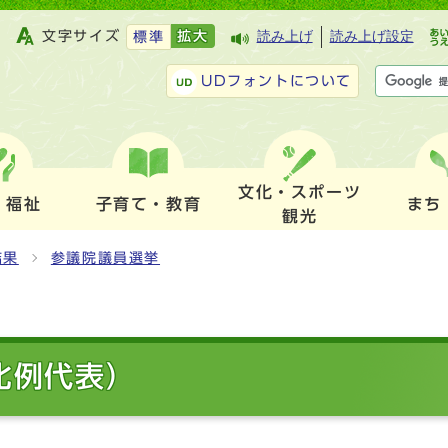
文字サイズ
拡大
読み上げ
読み上げ設定
標準
UDフォントについて
文化・スポーツ
・福祉
子育て・教育
まち
観光
結果
参議院議員選挙
比例代表）