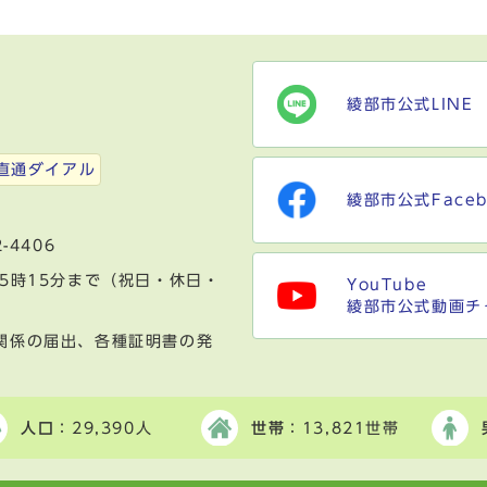
綾部市公式LINE
）
直通ダイアル
綾部市公式Faceb
-4406
5時15分まで（祝日・休日・
YouTube
綾部市公式動画チ
関係の届出、各種証明書の発
人口
：29,390人
世帯
：13,821世帯