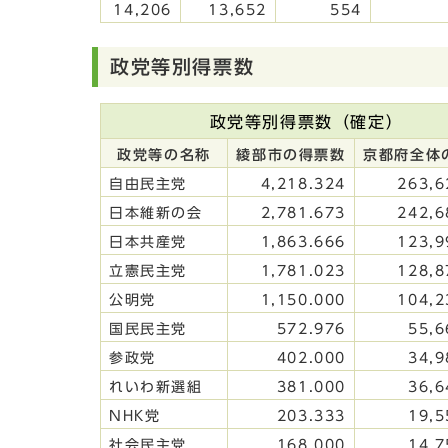
14,206
13,652
554
政党等別得票数
政党等別得票数（確定）
政党等の名称
綾部市の得票数
京都府全体
自由民主党
4,218.324
263,6
日本維新の会
2,781.673
242,6
日本共産党
1,863.666
123,9
立憲民主党
1,781.023
128,8
公明党
1,150.000
104,2
国民民主党
572.976
55,6
参政党
402.000
34,9
れいわ新選組
381.000
36,6
NHK党
203.333
19,5
社会民主党
168.000
14,7