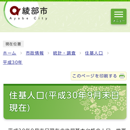
メニュー
現在位置
ホーム
市政情報
統計・調査
住基人口
平成30年
このページを印刷する
住基人口(平成30年9月末日
現在)