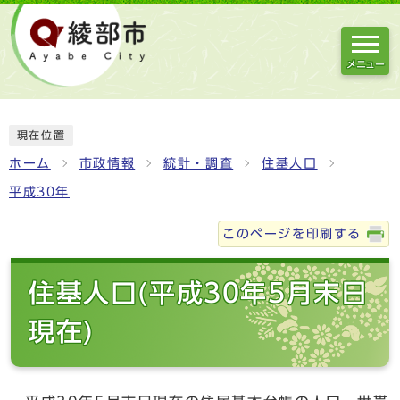
メニュー
現在位置
ホーム
市政情報
統計・調査
住基人口
平成30年
このページを印刷する
住基人口(平成30年5月末日
現在)