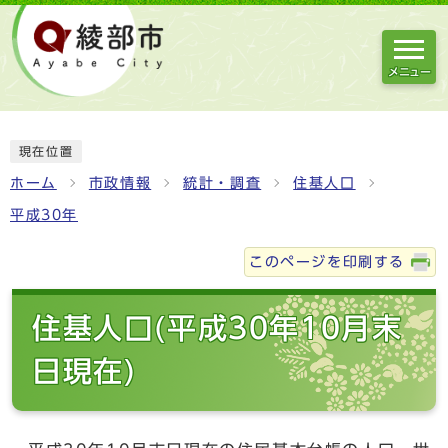
メニュー
現在位置
ホーム
市政情報
統計・調査
住基人口
平成30年
このページを印刷する
住基人口(平成30年10月末
日現在)