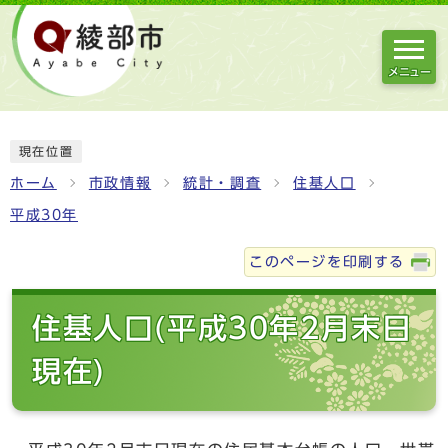
メニュー
現在位置
ホーム
市政情報
統計・調査
住基人口
平成30年
このページを印刷する
住基人口(平成30年2月末日
現在)