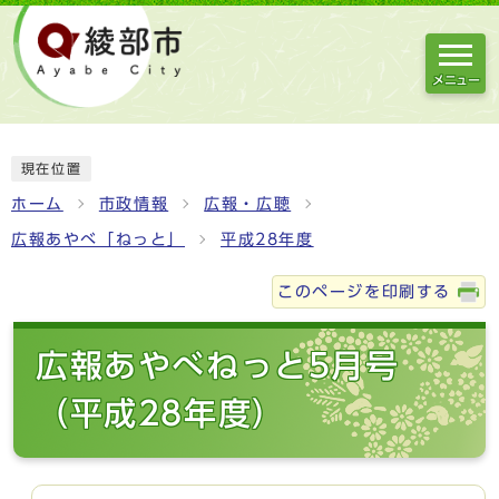
メニュー
現在位置
ホーム
市政情報
広報・広聴
広報あやべ「ねっと」
平成28年度
このページを印刷する
広報あやべねっと5月号
（平成28年度）