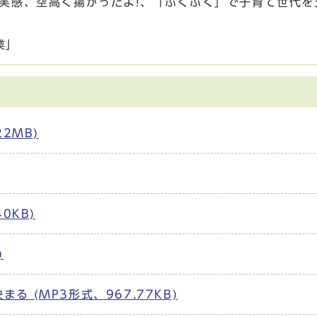
を実感、空高く揚がったよ!、「ぷくぷく」で子育て世代を
業」
2MB)
0KB)
)
 (MP3形式、967.77KB)