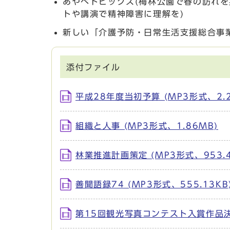
あやべトピックス(梅林公園で春の訪れ
トや講演で精神障害に理解を)
新しい「介護予防・日常生活支援総合事
添付ファイル
平成28年度当初予算 (MP3形式、2.2
組織と人事 (MP3形式、1.86MB)
林業推進計画策定 (MP3形式、953.4
善聞語録74 (MP3形式、555.13KB
第15回観光写真コンテスト入賞作品決まる