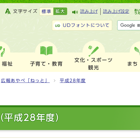
文字サイズ
拡大
読み上げ
読み上げ設定
標準
UDフォントについて
文化・スポーツ
・福祉
子育て・教育
まち
観光
広報あやべ「ねっと」
平成28年度
（平成28年度）