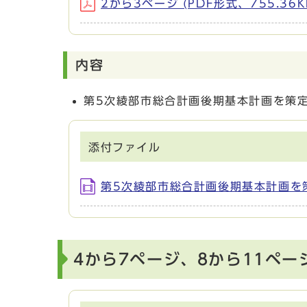
2から3ページ (PDF形式、755.36K
内容
第5次綾部市総合計画後期基本計画を策
添付ファイル
第5次綾部市総合計画後期基本計画を策定
4から7ページ、8から11ペー