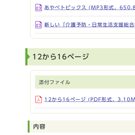
あやべトピックス (MP3形式、650.8
新しい「介護予防・日常生活支援総合事業
12から16ページ
添付ファイル
12から16ページ (PDF形式、3.10M
内容