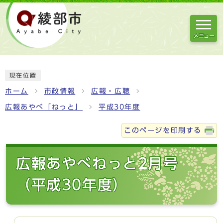
メニュー
現在位置
ホーム
市政情報
広報・広聴
広報あやべ「ねっと」
平成30年度
このページを印刷する
広報あやべねっと2月号
（平成30年度）