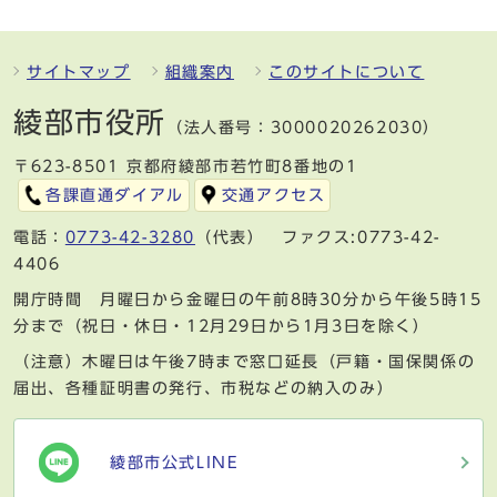
サイトマップ
組織案内
このサイトについて
綾部市役所
（法人番号：3000020262030）
〒623-8501 京都府綾部市若竹町8番地の1
各課直通ダイアル
交通アクセス
電話：
0773-42-3280
（代表） ファクス:0773-42-
4406
開庁時間 月曜日から金曜日の午前8時30分から午後5時15
分まで（祝日・休日・12月29日から1月3日を除く）
（注意）木曜日は午後7時まで窓口延長（戸籍・国保関係の
届出、各種証明書の発行、市税などの納入のみ）
綾部市公式LINE