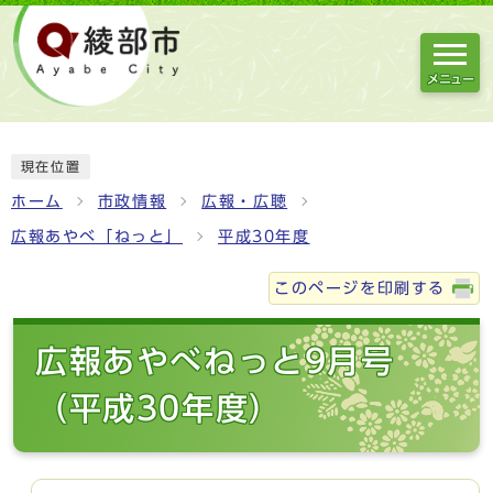
メニュー
現在位置
ホーム
市政情報
広報・広聴
広報あやべ「ねっと」
平成30年度
このページを印刷する
広報あやべねっと9月号
（平成30年度）