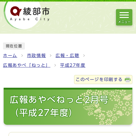
メニュー
現在位置
ホーム
市政情報
広報・広聴
広報あやべ「ねっと」
平成27年度
このページを印刷する
広報あやべねっと2月号
（平成27年度）