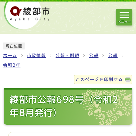
メニュー
現在位置
ホーム
市政情報
公報・例規
公報
公報
令和2年
このページを印刷する
綾部市公報698号（令和2
年8月発行）