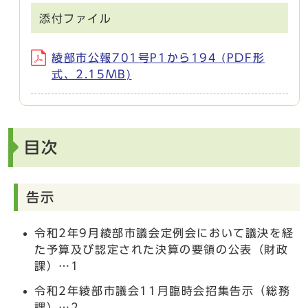
添付ファイル
綾部市公報701号P1から194 (PDF形
式、2.15MB)
目次
告示
令和2年9月綾部市議会定例会において議決を経
た予算及び認定された決算の要領の公表（財政
課）…1
令和2年綾部市議会11月臨時会招集告示（総務
課）…2