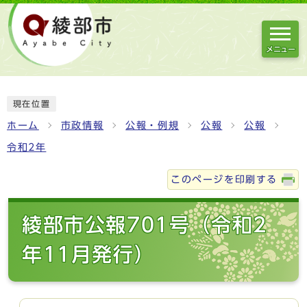
メニュー
現在位置
ホーム
市政情報
公報・例規
公報
公報
令和2年
このページを印刷する
綾部市公報701号（令和2
年11月発行）