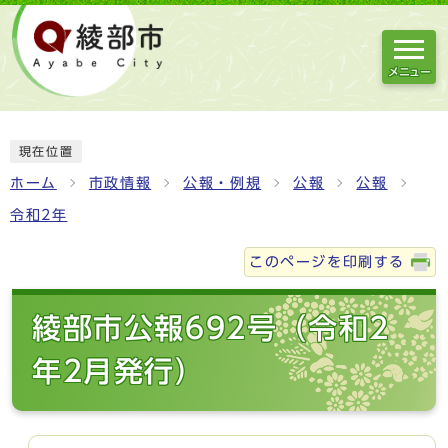
メニュー
現在位置
ホーム
市政情報
公報・例規
公報
公報
令和2年
このページを印刷する
綾部市公報692号（令和2
年2月発行）