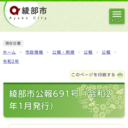
メニュー
現在位置
ホーム
市政情報
公報・例規
公報
公報
令和2年
このページを印刷する
綾部市公報691号（令和2
年1月発行）