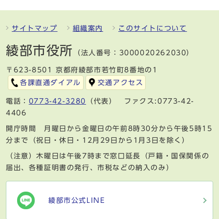
サイトマップ
組織案内
このサイトについて
綾部市役所
（法人番号：3000020262030）
〒623-8501 京都府綾部市若竹町8番地の1
各課直通ダイアル
交通アクセス
電話：
0773-42-3280
（代表） ファクス:0773-42-
4406
開庁時間 月曜日から金曜日の午前8時30分から午後5時15
分まで（祝日・休日・12月29日から1月3日を除く）
（注意）木曜日は午後7時まで窓口延長（戸籍・国保関係の
届出、各種証明書の発行、市税などの納入のみ）
綾部市公式LINE