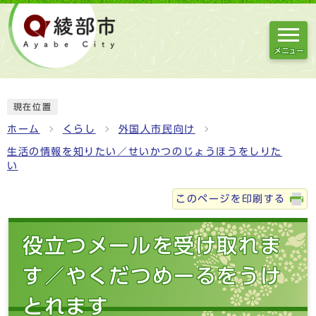
メニュー
現在位置
ホーム
くらし
外国人市民向け
生活の情報を知りたい／せいかつのじょうほうをしりた
い
このページを印刷する
役立つメールを受け取れま
す／やくだつめーるをうけ
とれます