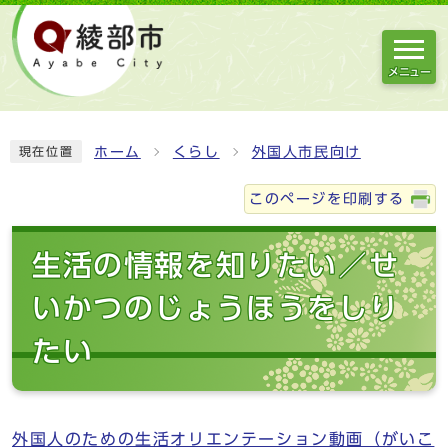
メニュー
ホーム
くらし
外国人市民向け
現在位置
このページを印刷する
生活の情報を知りたい／せ
いかつのじょうほうをしり
たい
外国人のための生活オリエンテーション動画（がいこ