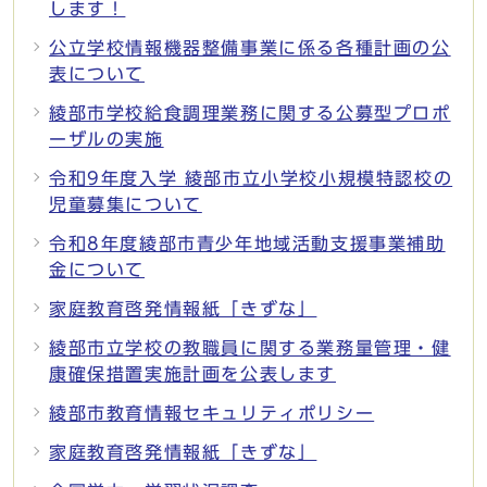
します！
公立学校情報機器整備事業に係る各種計画の公
表について
綾部市学校給食調理業務に関する公募型プロポ
ーザルの実施
令和9年度入学 綾部市立小学校小規模特認校の
児童募集について
令和8年度綾部市青少年地域活動支援事業補助
金について
家庭教育啓発情報紙「きずな」
綾部市立学校の教職員に関する業務量管理・健
康確保措置実施計画を公表します
綾部市教育情報セキュリティポリシー
家庭教育啓発情報紙「きずな」