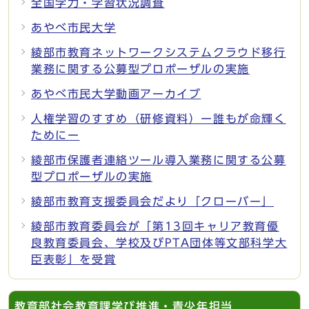
全国学力・学習状況調査
あやべ市民大学
綾部市教育ネットワークシステムクラウド移行
業務に関する公募型プロポーザルの実施
あやべ市民大学動画アーカイブ
人権学習のすすめ（研修資料）ー誰もが命輝く
ためにー
綾部市保護者連絡ツール導入業務に関する公募
型プロポーザルの実施
綾部市教育支援委員会だより「クローバー」
綾部市教育委員会が「第13回キャリア教育優
良教育委員会、学校及びPTA団体等文部科学大
臣表彰」を受賞
教育部社会教育課学び推進・青少年担当