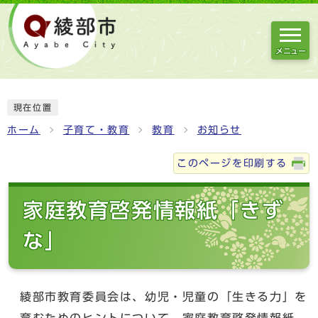
メニュー
現在位置
ホーム
子育て・教育
教育
お知らせ
このページを印刷する
家庭教育啓発情報紙「きず
な」
綾部市教育委員会は、幼児・児童の「生きる力」を
育むためのヒントについて、家庭教育啓発情報紙