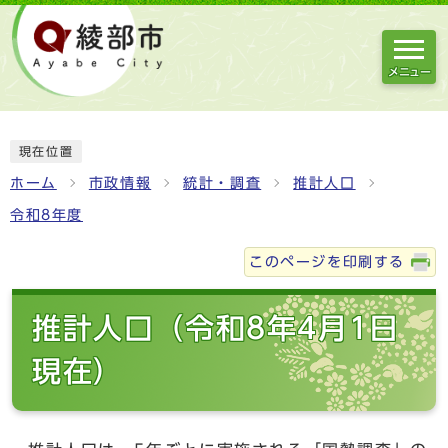
メニュー
現在位置
ホーム
市政情報
統計・調査
推計人口
令和8年度
このページを印刷する
推計人口（令和8年4月1日
現在）