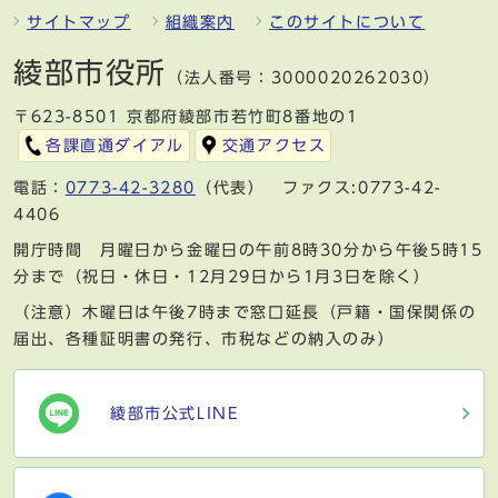
サイトマップ
組織案内
このサイトについて
綾部市役所
（法人番号：3000020262030）
〒623-8501 京都府綾部市若竹町8番地の1
各課直通ダイアル
交通アクセス
電話：
0773-42-3280
（代表） ファクス:0773-42-
4406
開庁時間 月曜日から金曜日の午前8時30分から午後5時15
分まで（祝日・休日・12月29日から1月3日を除く）
（注意）木曜日は午後7時まで窓口延長（戸籍・国保関係の
届出、各種証明書の発行、市税などの納入のみ）
綾部市公式LINE