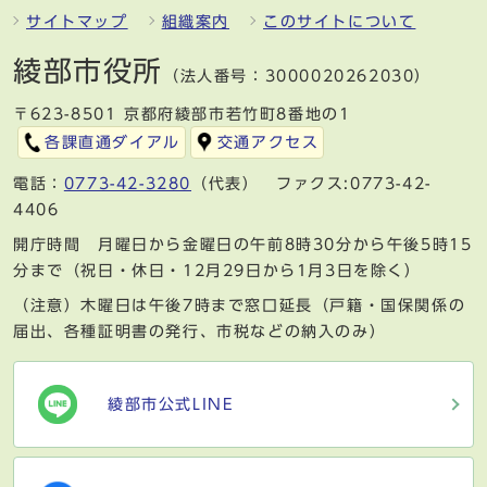
サイトマップ
組織案内
このサイトについて
綾部市役所
（法人番号：3000020262030）
〒623-8501 京都府綾部市若竹町8番地の1
各課直通ダイアル
交通アクセス
電話：
0773-42-3280
（代表） ファクス:0773-42-
4406
開庁時間 月曜日から金曜日の午前8時30分から午後5時15
分まで（祝日・休日・12月29日から1月3日を除く）
（注意）木曜日は午後7時まで窓口延長（戸籍・国保関係の
届出、各種証明書の発行、市税などの納入のみ）
綾部市公式LINE