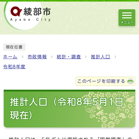
メニュー
現在位置
ホーム
市政情報
統計・調査
推計人口
令和8年度
このページを印刷する
推計人口（令和8年5月1日
現在）