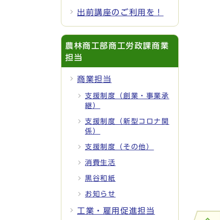
出前講座のご利用を！
農林商工部商工労政課商業
担当
商業担当
支援制度（創業・事業承
継）
支援制度（新型コロナ関
係）
支援制度（その他）
消費生活
黒谷和紙
お知らせ
工業・雇用促進担当