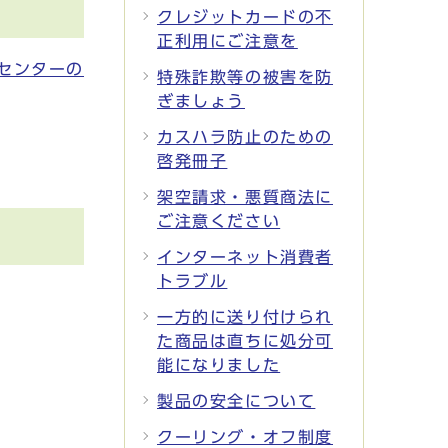
クレジットカードの不
正利用にご注意を
センターの
特殊詐欺等の被害を防
ぎましょう
カスハラ防止のための
啓発冊子
架空請求・悪質商法に
ご注意ください
インターネット消費者
トラブル
一方的に送り付けられ
た商品は直ちに処分可
能になりました
製品の安全について
クーリング・オフ制度