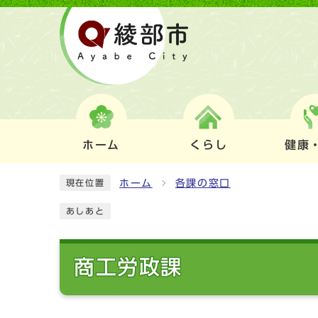
ホーム
くらし
健康
ホーム
各課の窓口
現在位置
あしあと
商工労政課