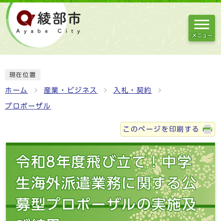
メニュー
現在位置
ホーム
産業・ビジネス
入札・契約
プロポーザル
このページを印刷する
令和8年度飛び立て！中学
生海外派遣業務に関する公
募型プロポーザルの実施及