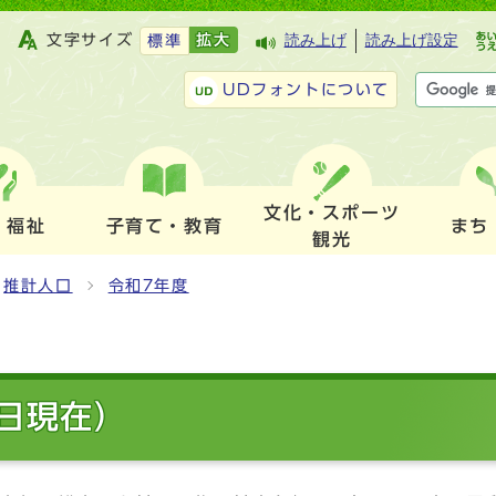
文字サイズ
拡大
読み上げ
読み上げ設定
標準
UDフォントについて
文化・スポーツ
・福祉
子育て・教育
まち
観光
推計人口
令和7年度
1日現在）