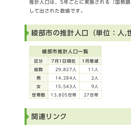
推計人口は、5年ごとに実施される「国勢
して出された数値です。
綾部市の推計人口（単位：人,
綾部市推計人口一覧
区分
7月1日現在
1月増減
総数
29,827人
11人
男
14,284人
2人
女
15,543人
9人
世帯数
13,805世帯
27世帯
関連リンク