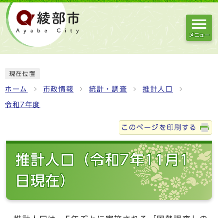
メニュー
現在位置
ホーム
市政情報
統計・調査
推計人口
令和7年度
このページを印刷する
推計人口（令和7年11月1
日現在）