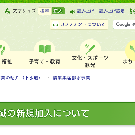
文字サイズ
拡大
読み上げ
読み上げ設定
標準
UDフォントについて
文化・スポーツ
・福祉
子育て・教育
まち
観光
事業の紹介（下水道）
農業集落排水事業
域の新規加入について