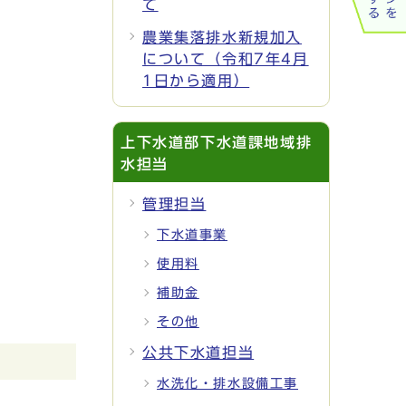
て
農業集落排水新規加入
について（令和7年4月
1日から適用）
上下水道部下水道課地域排
水担当
管理担当
下水道事業
使用料
補助金
その他
公共下水道担当
水洗化・排水設備工事