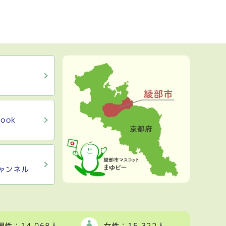
ook
ャンネル
男性
：14,068人
女性
：15,322人