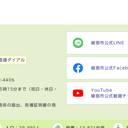
綾部市公式LINE
）
直通ダイアル
綾部市公式Faceb
-4406
5時15分まで（祝日・休日・
YouTube
綾部市公式動画チ
関係の届出、各種証明書の発
人口
：29,390人
世帯
：13,821世帯