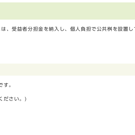
には、受益者分担金を納入し、個人負担で公共桝を設置し
です。
ください。)