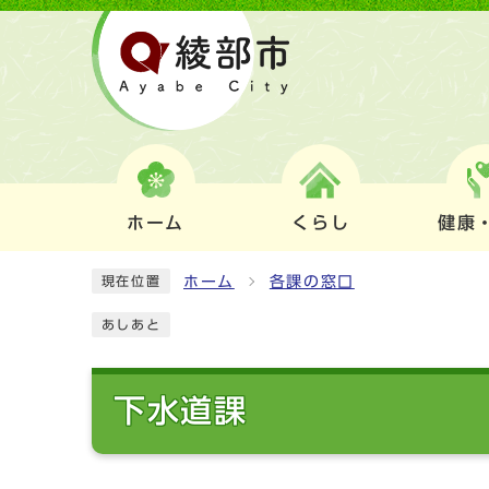
ホーム
くらし
健康
ホーム
各課の窓口
現在位置
あしあと
下水道課