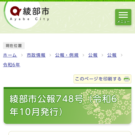
メニュー
現在位置
ホーム
市政情報
公報・例規
公報
公報
令和6年
このページを印刷する
綾部市公報748号（令和6
年10月発行）