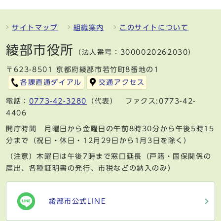
サイトマップ
組織案内
このサイトについて
綾部市役所
（法人番号：3000020262030）
〒623-8501 京都府綾部市若竹町8番地の1
各課直通ダイアル
交通アクセス
電話：
0773-42-3280
（代表） ファクス:0773-42-
4406
開庁時間 月曜日から金曜日の午前8時30分から午後5時15
分まで（祝日・休日・12月29日から1月3日を除く）
（注意）木曜日は午後7時まで窓口延長（戸籍・国保関係の
届出、各種証明書の発行、市税などの納入のみ）
綾部市公式LINE