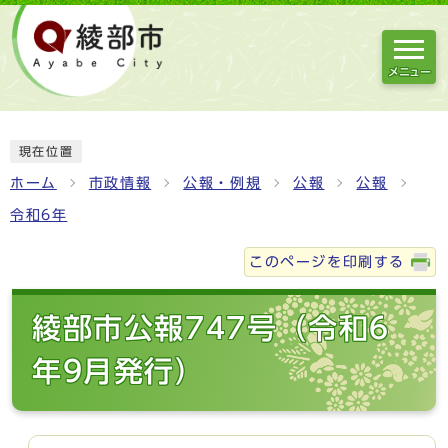
メニュー
現在位置
ホーム
市政情報
公報・例規
公報
公報
令和6年
このページを印刷する
綾部市公報747号（令和6
年9月発行）