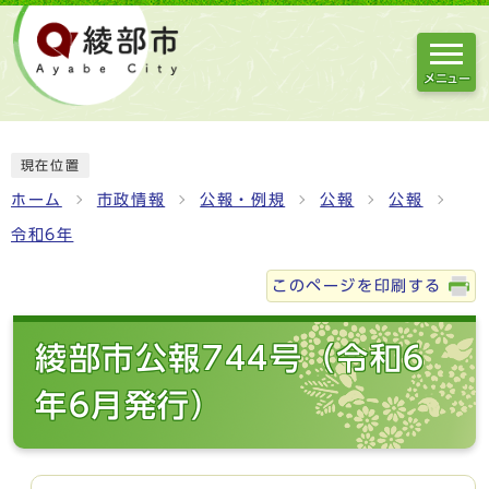
メニュー
現在位置
ホーム
市政情報
公報・例規
公報
公報
令和6年
このページを印刷する
綾部市公報744号（令和6
年6月発行）