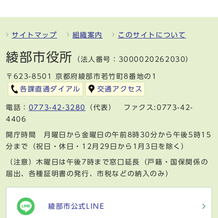
サイトマップ
組織案内
このサイトについて
綾部市役所
（法人番号：3000020262030）
〒623-8501 京都府綾部市若竹町8番地の1
各課直通ダイアル
交通アクセス
電話：
0773-42-3280
（代表） ファクス:0773-42-
4406
開庁時間 月曜日から金曜日の午前8時30分から午後5時15
分まで（祝日・休日・12月29日から1月3日を除く）
（注意）木曜日は午後7時まで窓口延長（戸籍・国保関係の
届出、各種証明書の発行、市税などの納入のみ）
綾部市公式LINE