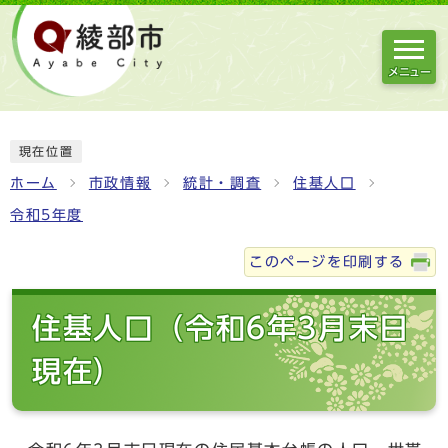
メニュー
現在位置
ホーム
市政情報
統計・調査
住基人口
令和5年度
このページを印刷する
住基人口（令和6年3月末日
現在）