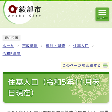
メニュー
現在位置
ホーム
市政情報
統計・調査
住基人口
令和5年度
このページを印刷する
住基人口（令和5年11月末
日現在）