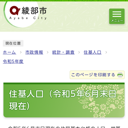
メニュー
現在位置
ホーム
市政情報
統計・調査
住基人口
令和5年度
このページを印刷する
住基人口（令和5年6月末日
現在）