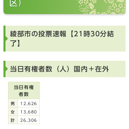
区）
綾部市の投票速報【21時30分結
了】
当日有権者数（人）国内＋在外
当日有権
者数
男
12,626
女
13,680
計
26,306