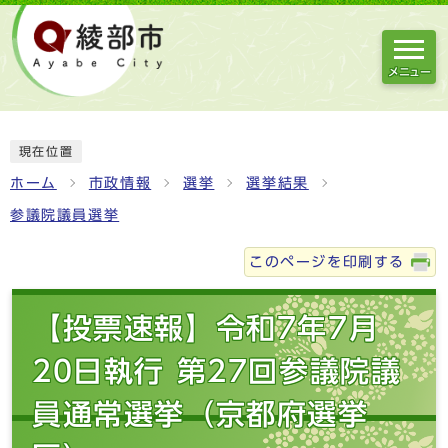
メニュー
現在位置
ホーム
市政情報
選挙
選挙結果
参議院議員選挙
このページを印刷する
【投票速報】令和7年7月
20日執行 第27回参議院議
員通常選挙（京都府選挙