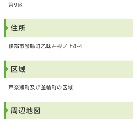
第9区
住所
綾部市釜輪町乙味井根ノ上8-4
区域
戸奈瀬町及び釜輪町の区域
周辺地図