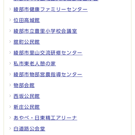
綾部市健康ファミリーセンター
位田高城館
綾部市立豊里小学校会議室
舘町公民館
綾部市里山交流研修センター
私市東老人憩の家
綾部市物部営農指導センター
物部会館
西坂公民館
新庄公民館
あやべ・日東精工アリーナ
白道路公会堂