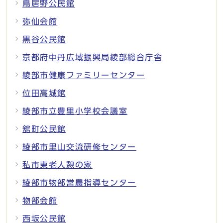
鳥居野公民館
弥仙会館
黒谷公民館
京都府中丹広域振興局綾部総合庁舎
綾部市健康ファミリーセンター
位田高城館
綾部市立豊里小学校会議室
舘町公民館
綾部市里山交流研修センター
私市東老人憩の家
綾部市物部営農指導センター
物部会館
西坂公民館