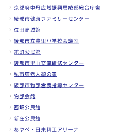
京都府中丹広域振興局綾部総合庁舎
綾部市健康ファミリーセンター
位田高城館
綾部市立豊里小学校会議室
舘町公民館
綾部市里山交流研修センター
私市東老人憩の家
綾部市物部営農指導センター
物部会館
西坂公民館
新庄公民館
あやべ・日東精工アリーナ