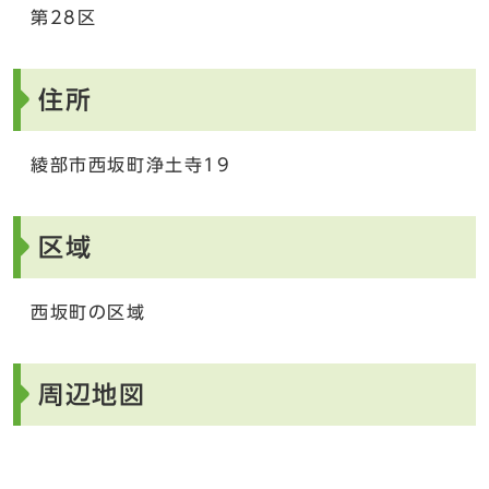
第28区
住所
綾部市西坂町浄土寺19
区域
西坂町の区域
周辺地図