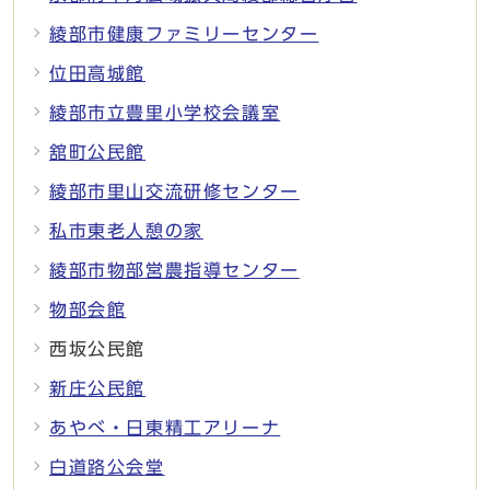
綾部市健康ファミリーセンター
位田高城館
綾部市立豊里小学校会議室
舘町公民館
綾部市里山交流研修センター
私市東老人憩の家
綾部市物部営農指導センター
物部会館
西坂公民館
新庄公民館
あやべ・日東精工アリーナ
白道路公会堂