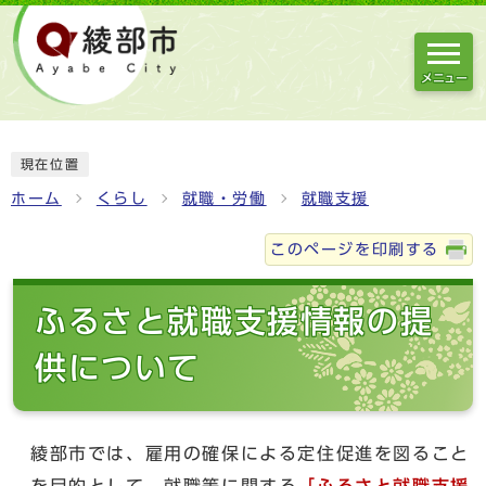
メニュー
現在位置
ホーム
くらし
就職・労働
就職支援
このページを印刷する
ふるさと就職支援情報の提
供について
綾部市では、雇用の確保による定住促進を図ること
を目的として、就職等に関する
「ふるさと就職支援