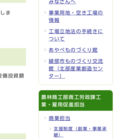
みなさんへ
付しま
事業用地・空き工場の
情報
工場立地法の手続きに
ついて
あやべものづくり館
綾部市ものづくり交流
館（北部産業創造セン
設備投資額
ター）
農林商工部商工労政課工
業・雇用促進担当
商業担当
支援制度（創業・事業承
継）