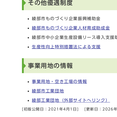
その他優遇制度
綾部市ものづくり企業振興補助金
綾部市ものづくり企業人材育成助成金
綾部市中小企業生産設備リース導入支援
生産性向上特別措置法による支援
事業用地の情報
事業用地・空き工場の情報
綾部市工業団地
綾部工業団地（外部サイトへリンク）
[初版公開日：
2021年4月1日
]
[更新日：
2026