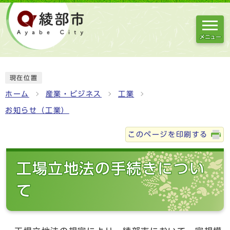
メニュー
現在位置
ホーム
産業・ビジネス
工業
お知らせ（工業）
このページを印刷する
工場立地法の手続きについ
て