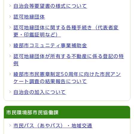
自治会等要望書の様式について
認可地縁団体
認可地縁団体に関する各種手続き（代表者変
更・印鑑証明など）
綾部市コミュニティ事業補助金
認可地縁団体が所有する不動産に係る登記の特
例
綾部市市民憲章制定50周年に向けた市民アン
ケート調査の結果報告について
自治会の加入について
市民環境部市民協働課
市民バス（あやバス）・地域交通