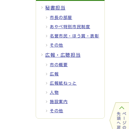
秘書担当
市長の部屋
あやべ特別市民制度
名誉市民・ほう賞・表彰
その他
広報・広聴担当
市の概要
広報
広報紙ねっと
人物
施設案内
その他