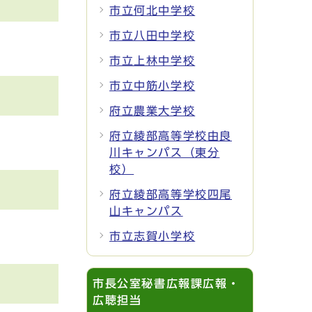
市立何北中学校
市立八田中学校
市立上林中学校
市立中筋小学校
府立農業大学校
府立綾部高等学校由良
川キャンパス（東分
校）
府立綾部高等学校四尾
山キャンパス
市立志賀小学校
市長公室秘書広報課広報・
広聴担当